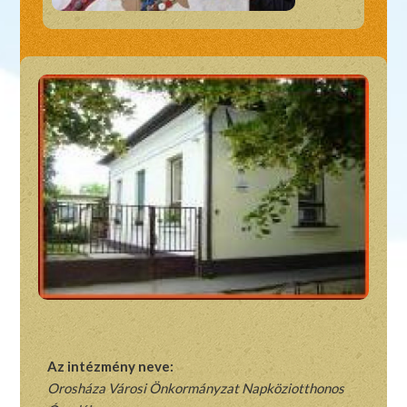
Az intézmény neve:
Orosháza Városi Önkormányzat Napköziotthonos