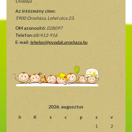
Óvodája
Az intézmény címe:
5900 Orosháza, Lehel utca 23.
OM azonosító:
028097
Telefon:
68/412-916
E-mail:
lehelovi@ovodak.oroshaza.hu
2026. augusztus
h
K
s
c
p
s
v
1
2