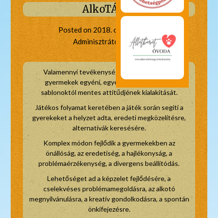
AlkoTÁSka
Posted on
2018. október 26.
by
Adminisztrátor Óvoda
Valamennyi tevékenységi területen segíti a
gyermekek egyéni, egyedi, ötletes, kreatív,
sablonoktól mentes attitűdjének kialakítását.
Játékos folyamat keretében a játék során segíti a
gyerekeket a helyzet adta, eredeti megközelítésre,
alternatívák keresésére.
Komplex módon fejlődik a gyermekekben az
önállóság, az eredetiség, a hajlékonyság, a
problémaérzékenység, a divergens beállítódás.
Lehetőséget ad a képzelet fejlődésére, a
cselekvéses problémamegoldásra, az alkotó
megnyilvánulásra, a kreatív gondolkodásra, a spontán
önkifejezésre.