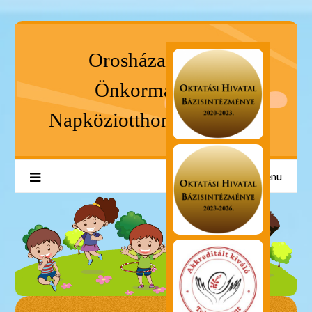
Orosháza Városi
Önkormányzat
Napköziotthonos Óvodája
Menu