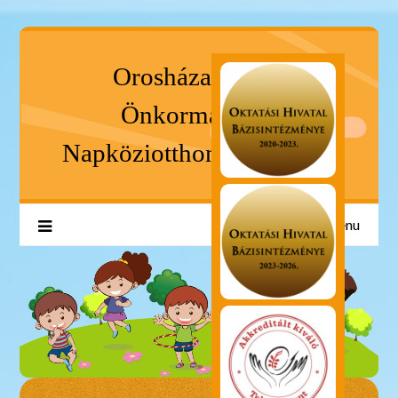
Orosháza Városi
Önkormányzat
Napköziotthonos Óvodája
Menu