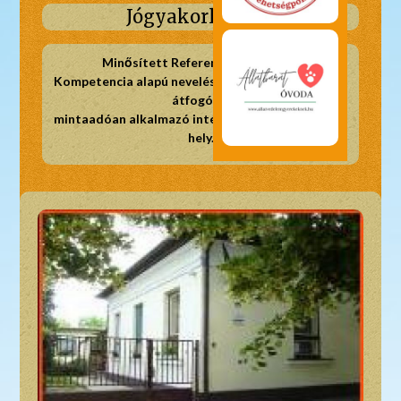
Jógyakorlataink
Minősített Referencia Intézmény
Kompetencia alapú nevelési, oktatási, programot
átfogóan,
mintaadóan alkalmazó intézmény, feladatellátási
hely.