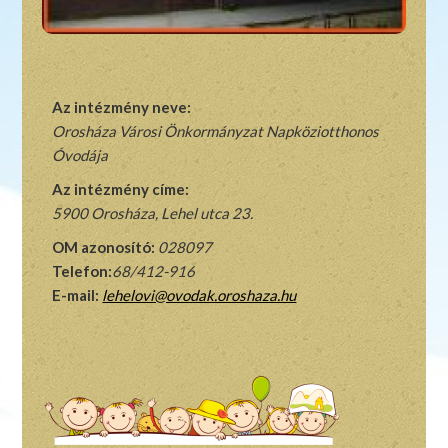
Az intézmény neve:
Orosháza Városi Önkormányzat Napköziotthonos
Óvodája
Az intézmény címe:
5900 Orosháza, Lehel utca 23.
OM azonosító:
028097
Telefon:
68/412-916
E-mail:
lehelovi@ovodak.oroshaza.hu